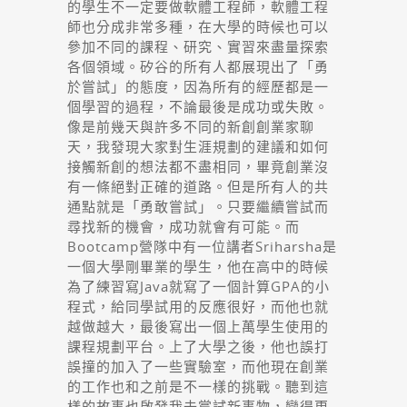
的學生不一定要做軟體工程師，軟體工程
師也分成非常多種，在大學的時候也可以
參加不同的課程、研究、實習來盡量探索
各個領域。矽谷的所有人都展現出了「勇
於嘗試」的態度，因為所有的經歷都是一
個學習的過程，不論最後是成功或失敗。
像是前幾天與許多不同的新創創業家聊
天，我發現大家對生涯規劃的建議和如何
接觸新創的想法都不盡相同，畢竟創業沒
有一條絕對正確的道路。但是所有人的共
通點就是「勇敢嘗試」。只要繼續嘗試而
尋找新的機會，成功就會有可能。而
Bootcamp營隊中有一位講者Sriharsha是
一個大學剛畢業的學生，他在高中的時候
為了練習寫Java就寫了一個計算GPA的小
程式，給同學試用的反應很好，而他也就
越做越大，最後寫出一個上萬學生使用的
課程規劃平台。上了大學之後，他也誤打
誤撞的加入了一些實驗室，而他現在創業
的工作也和之前是不一樣的挑戰。聽到這
樣的故事也啟發我去嘗試新事物，變得更