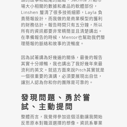
場大小相關的數據和產品的軟體部份，
Linshen 釐清了很多技術細節，Layla 負
責簡報設計，而我做的是商業模型的獲利
的財務估計。報告時間只有五分鐘，所以
所有的資訊都要非常精簡並且清楚講出。
在準備報告的時候，Mentor也幫助我們整
理簡報的脈絡和故事的流暢度。
因為試著講為好幾遍的關係，最後的報告
其實十分順暢，我也講出了我好幾年來最
流利的英文。就這方面來說Pitch其實就是
一個很重要的演講，必須要展現出自信，
讓別人認為你和你的團隊是可靠的。
發現問題、勇於嘗
試、主動提問
整體而言，我覺得參加這個活動讓我開始
反思原本對職涯選擇的想像。資訊系畢業