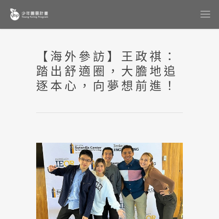
【海外參訪】王政祺：
踏出舒適圈，大膽地追
逐本心，向夢想前進！