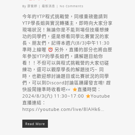
By
廖紫婷
|
最新消息
|
No Comments
今年的YTP程式挑戰營，同樣重磅邀請到
YTP學長姐與實況轉播主，即時向大家分享
現場狀況！無論你是不能到場但技癢想練
功的同學們，還是想看同學比賽實況的家
長、朋友們，記得本週六(8/3)中午11:30
準時上線喔
另外，直播的部分也將由歷
年參加YTP的學長姐們，講解題目給你
看！！不但可以與程式挑戰營的大家切磋
練功，還可以觀摩學長的解題技巧~ 同
時，也歡迎想討論題目或比賽狀況的同學
們，可以到Discord討論區踴躍發言唷! 趕
快設鬧鐘準時收看吧
直播時間：
2024/8/3(六) 11:30~17:00
Youtube
直播連結：
https://youtube.com/live/8lAHk6…
Read More