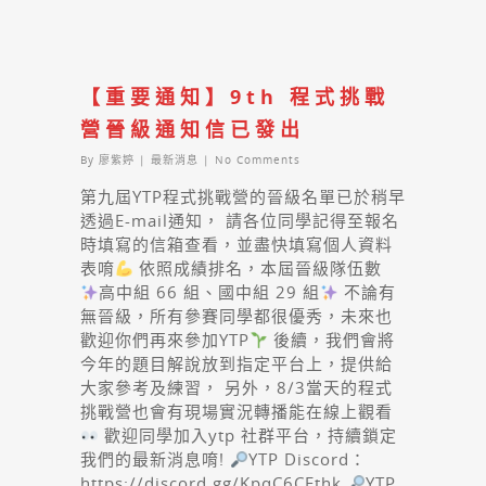
【重要通知】9th 程式挑戰
營晉級通知信已發出
By
廖紫婷
|
最新消息
|
No Comments
第九屆YTP程式挑戰營的晉級名單已於稍早
透過E-mail通知， 請各位同學記得至報名
時填寫的信箱查看，並盡快填寫個人資料
表唷
依照成績排名，本屆晉級隊伍數
高中組 66 組、國中組 29 組
不論有
無晉級，所有參賽同學都很優秀，未來也
歡迎你們再來參加YTP
後續，我們會將
今年的題目解說放到指定平台上，提供給
大家參考及練習， 另外，8/3當天的程式
挑戰營也會有現場實況轉播能在線上觀看
歡迎同學加入ytp 社群平台，持續鎖定
我們的最新消息唷!
YTP Discord：
https://discord.gg/KpqC6CEthk
YTP