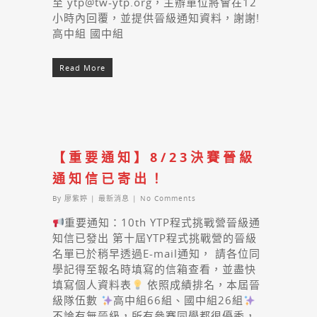
至 ytp@tw-ytp.org，主辦單位將會在12
小時內回覆，並提供晉級通知資料，謝謝!
高中組 國中組
Read More
【重要通知】8/23決賽晉級
通知信已寄出！
By
廖紫婷
|
最新消息
|
No Comments
重要通知：10th YTP程式挑戰營晉級通
知信已發出 第十屆YTP程式挑戰營的晉級
名單已於稍早透過E-mail通知， 請各位同
學記得至報名時填寫的信箱查看，並盡快
填寫個人資料表
依照成績排名，本屆晉
級隊伍數
高中組66組、國中組26組
不論有無晉級，所有參賽同學都很優秀，