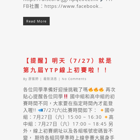
FB社團：https://www.facebook…
Read More
【提醒】明天（7/27）就是
第九屆YTP線上初賽啦！！
By
廖紫婷
|
最新消息
|
No Comments
各位同學準備好迎接挑戰了嗎
再次
貼心提醒各位同學
國中組和高中組的初
賽時間不同，大家要在指定時間內才能登
入喔!!
7/27(六)比賽時間如下：
國中
組：7月27日（六）15:00 ~ 16:30
高
中組：7月27日（六）17:00 ~ 18:45 另
外，線上初賽網址以及各組帳號密碼皆不
變， 期待各組同學準時上線參賽大展身手