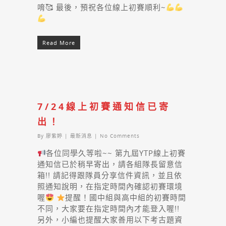
唷🥰 最後，預祝各位線上初賽順利~
Read More
7/24線上初賽通知信已寄
出！
By
廖紫婷
|
最新消息
|
No Comments
各位同學久等啦~~ 第九屆YTP線上初賽
通知信已於稍早寄出，請各組隊長留意信
箱!! 請記得跟隊員分享信件資訊，並且依
照通知說明，在指定時間內確認初賽環境
喔
提醒！國中組與高中組的初賽時間
不同，大家要在指定時間內才能登入喔!!
另外，小編也提醒大家善用以下考古題資