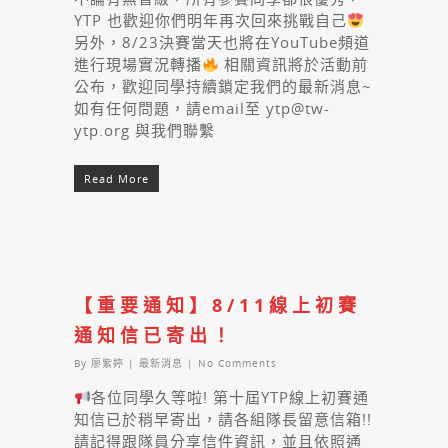
YTP 也歡迎你們明年再次回來挑戰自己
另外，8/23決賽當天也將在YouTube頻道
進行現場實況轉播
相關資訊將於活動前
公布，歡迎同學持續鎖定我們的最新消息~
如有任何問題，請email至 ytp@tw-
ytp.org 與我們聯繫
Read More
【重要通知】8/11線上初賽
通知信已寄出！
By
廖紫婷
|
最新消息
|
No Comments
各位同學久等啦! 第十屆YTP線上初賽通
知信已於稍早寄出，請各組隊長留意信箱!!
請記得跟隊員分享信件資訊，並且依照通