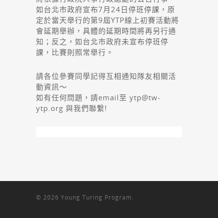
如台北市政府宣布7月24日停班停課，原
定於當天舉行的第9屆YTP線上初賽活動將
會延期舉辦，具體的延期時間將再另行通
知；反之，如台北市政府未宣布停班停
課，比賽則照常舉行。
請各位參賽同學記得互相通知隊友相關活
動資訊～
如有任何問題，請email至 ytp@tw-
ytp.org 與我們聯繫!
© 2026 Young Turing Program.