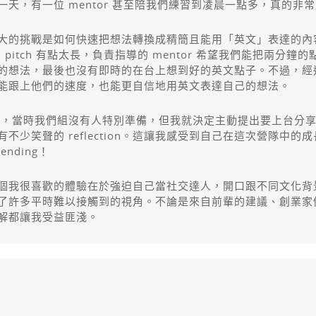
天，有一位 mentor 甚至陪我們練習到凌晨一點多，真的非
大的挑戰是如何快速把想法轉換成精簡且能用「英文」表達的內
我們的 pitch 有點太長，負責指導的 mentor 希望我們能把兩分鐘的
的想法，最後也沒有即時的在台上想到好的英文點子。不過，經過不
能跟上他們的速度，也能更自信地用英文表達自己的想法。
on 環節，當時我們組沒有人特別準備，但我就決定主動提出要上台分
不少笑聲的 reflection。這讓我感受到自己在這次營隊中
nding！
個我很喜歡的體驗在於強迫自己當社交達人，開口跟不同文化背
許多平時難以接觸到的視角。不論是來自前輩的建議、創業家們的商
解都讓我受益匪淺。