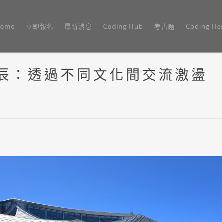
ome
立即報名
最新消息
Coding Hub
考古題
Coding He
挹辰：透過不同文化間交流激盪