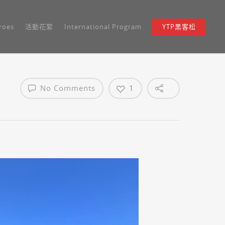
roes
活動花絮
International Program
YTP黑客松
No Comments
1